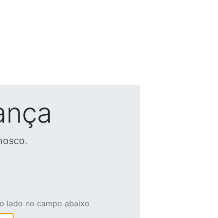
ança
nosco.
ao lado no campo abaixo