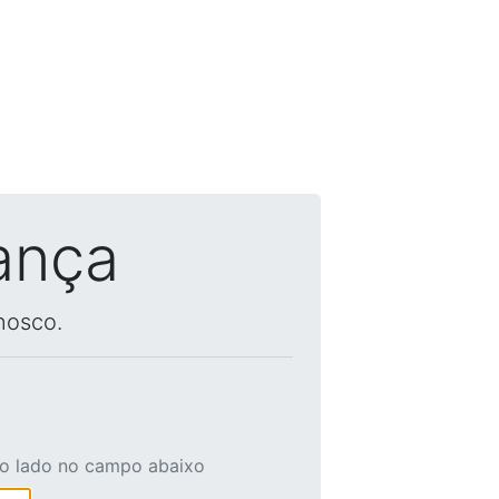
ança
nosco.
ao lado no campo abaixo