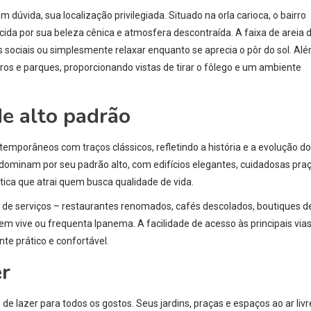
 dúvida, sua localização privilegiada. Situado na orla carioca, o bairro
da por sua beleza cênica e atmosfera descontraída. A faixa de areia 
s sociais ou simplesmente relaxar enquanto se aprecia o pôr do sol. Al
os e parques, proporcionando vistas de tirar o fôlego e um ambiente
de alto padrão
mporâneos com traços clássicos, refletindo a história e a evolução do
redominam por seu padrão alto, com edifícios elegantes, cuidadosas pra
ica que atrai quem busca qualidade de vida.
 de serviços – restaurantes renomados, cafés descolados, boutiques d
em vive ou frequenta Ipanema. A facilidade de acesso às principais via
te prático e confortável.
er
 lazer para todos os gostos. Seus jardins, praças e espaços ao ar livr