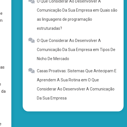
O Que Considerar Ao Desenvolver A
Comunicação Da Sua Empresa
em
Quais são
de
as linguagens de programação
ém
estruturadas?
O Que Considerar Ao Desenvolver A
Comunicação Da Sua Empresa
em
Tipos De
Nicho De Mercado
ças
Casas Proativas: Sistemas Que Antecipam E
Aprendem A Sua Rotina
em
O Que
e
Considerar Ao Desenvolver A Comunicação
s da
Da Sua Empresa
e