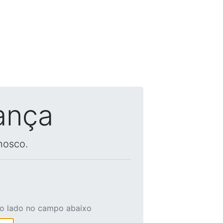
ança
nosco.
ao lado no campo abaixo