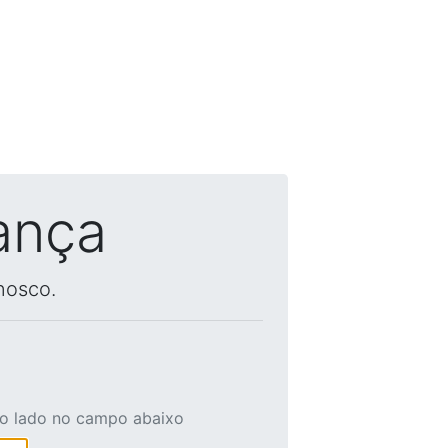
ança
nosco.
ao lado no campo abaixo