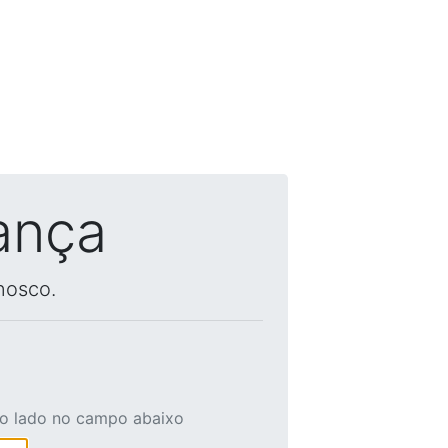
ança
nosco.
ao lado no campo abaixo