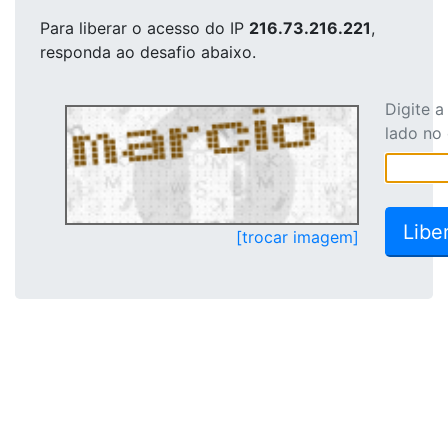
Para liberar o acesso
do IP
216.73.216.221
,
responda ao desafio abaixo.
Digite 
lado no
[trocar imagem]